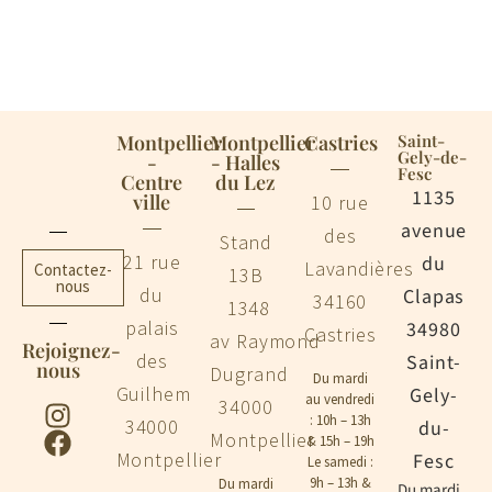
Montpellier
Montpellier
Castries
Saint-
Gely-de-
-
- Halles
Fesc
Centre
du Lez
1135
ville
10 rue
avenue
des
Stand
21 rue
du
Lavandières
Contactez-
13B
nous
du
Clapas
34160
1348
palais
34980
Castries
av Raymond
Rejoignez-
des
Saint-
nous
Dugrand
Du mardi
Guilhem
Gely-
au vendredi
34000
: 10h – 13h
34000
du-
Montpellier
& 15h – 19h
Montpellier
Fesc
Le samedi :
9h – 13h &
Du mardi
Du mardi