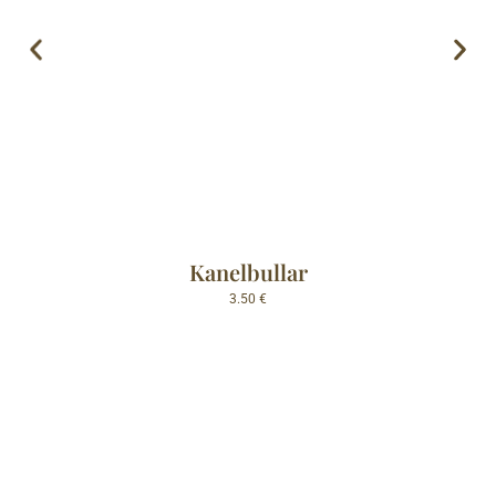
Kanelbullar
3.50
€