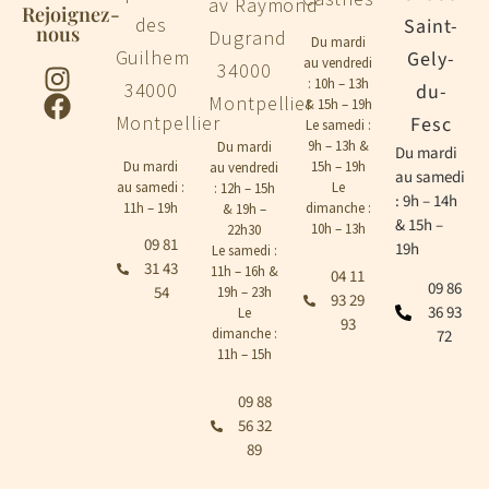
av Raymond
Rejoignez-
des
Saint-
nous
Dugrand
Du mardi
Guilhem
Gely-
au vendredi
34000
: 10h – 13h
34000
du-
Montpellier
& 15h – 19h
Montpellier
Fesc
Le samedi :
9h – 13h &
Du mardi
Du mardi
Du mardi
15h – 19h
au vendredi
au samedi
au samedi :
Le
: 12h – 15h
: 9h – 14h
11h – 19h
dimanche :
& 19h –
& 15h –
10h – 13h
22h30
09 81
19h
Le samedi :
31 43
11h – 16h &
04 11
09 86
54
19h – 23h
93 29
36 93
Le
93
dimanche :
72
11h – 15h
09 88
56 32
89