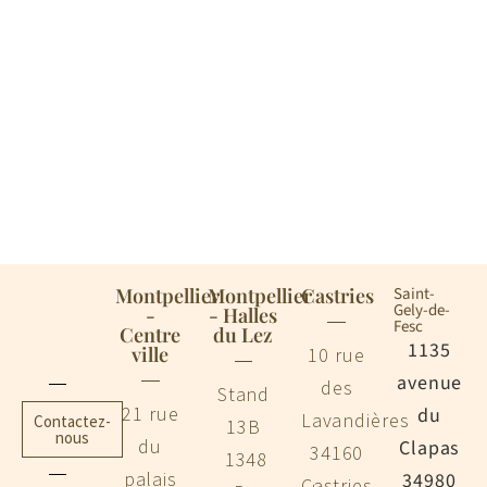
Montpellier
Montpellier
Castries
Saint-
Gely-de-
-
- Halles
Fesc
Centre
du Lez
1135
ville
10 rue
avenue
des
Stand
21 rue
du
Lavandières
Contactez-
13B
nous
du
Clapas
34160
1348
palais
34980
Castries