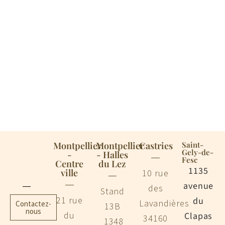
Montpellier
Montpellier
Castries
Saint-
Gely-de-
-
- Halles
Fesc
Centre
du Lez
1135
ville
10 rue
avenue
des
Stand
21 rue
du
Lavandières
Contactez-
13B
nous
du
Clapas
34160
1348