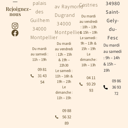
palais
34980
Castries
av Raymond
Rejoignez-
des
Saint-
nous
Dugrand
Du mardi
Guilhem
Gely-
au vendredi
34000
: 10h – 13h
34000
du-
Montpellier
& 15h – 19h
Montpellier
Fesc
Le samedi :
9h – 13h &
Du mardi
Du mardi
Du mardi
15h – 19h
au vendredi
au samedi
au samedi :
Le
: 12h – 15h
: 9h – 14h
11h – 19h
dimanche :
& 19h –
& 15h –
10h – 13h
22h30
09 81
19h
Le samedi :
31 43
11h – 16h &
04 11
09 86
54
19h – 23h
93 29
36 93
Le
93
dimanche :
72
11h – 15h
09 88
56 32
89