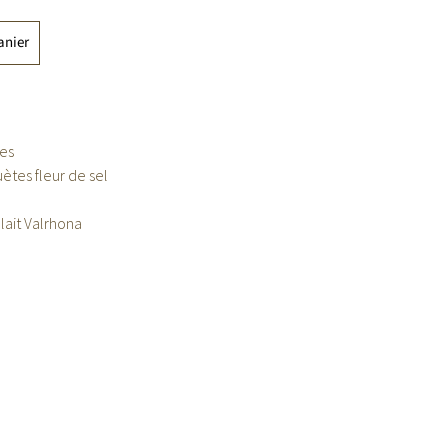
anier
es
ètes fleur de sel
lait Valrhona