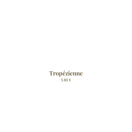
Tropézienne
5.80
€