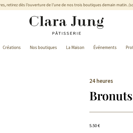
s, retirez dès l’ouverture de l’une de nos trois boutiques demain matin.
(s
Créations
Nos boutiques
La Maison
Événements
Pro
24 heures
Bronuts
5.50
€