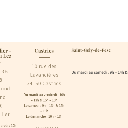
ier -
Castries
Saint-Gely-de-Fesc
u Lez
10 rue des
13B
Du mardi au samedi : 9h – 14h &
Lavandières
8
34160 Castries
mond
Du mardi au vendredi : 10h
and
– 13h & 15h – 19h
00
Le samedi : 9h – 13h & 15h
– 19h
lier
Le dimanche : 10h – 13h
dredi : 12h