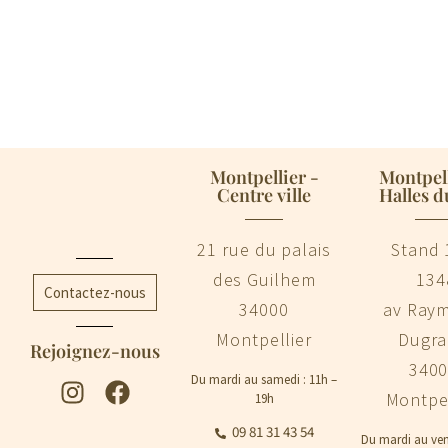
Montpellier -
Montpell
Centre ville
Halles d
21 rue du palais
Stand 
des Guilhem
134
Contactez-nous
34000
av Ray
Montpellier
Dugr
Rejoignez-nous
340
Du mardi au samedi : 11h –
Montpel
19h
09 81 31 43 54
Du mardi au ven