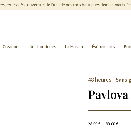
s, retirez dès l’ouverture de l’une de nos trois boutiques demain matin.
(s
Créations
Nos boutiques
La Maison
Événements
Pro
48 heures - Sans 
Pavlova
28.00
€
–
39.00
€