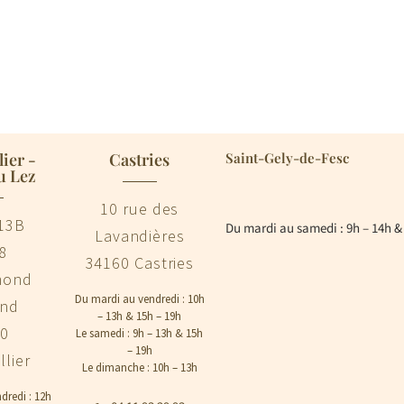
ier -
Castries
Saint-Gely-de-Fesc
u Lez
10 rue des
13B
Du mardi au samedi : 9h – 14h &
Lavandières
8
34160 Castries
mond
Du mardi au vendredi : 10h
and
– 13h & 15h – 19h
00
Le samedi : 9h – 13h & 15h
– 19h
lier
Le dimanche : 10h – 13h
dredi : 12h