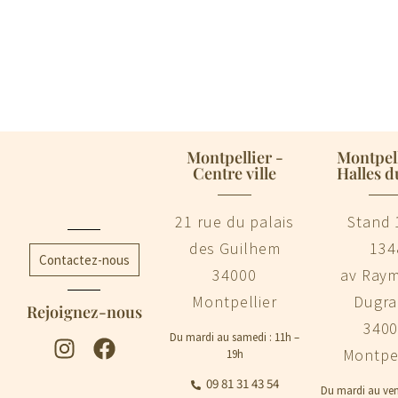
Montpellier -
Montpell
Centre ville
Halles d
21 rue du palais
Stand 
des Guilhem
134
Contactez-nous
34000
av Ray
Montpellier
Dugr
Rejoignez-nous
340
Du mardi au samedi : 11h –
Montpel
19h
09 81 31 43 54
Du mardi au ven