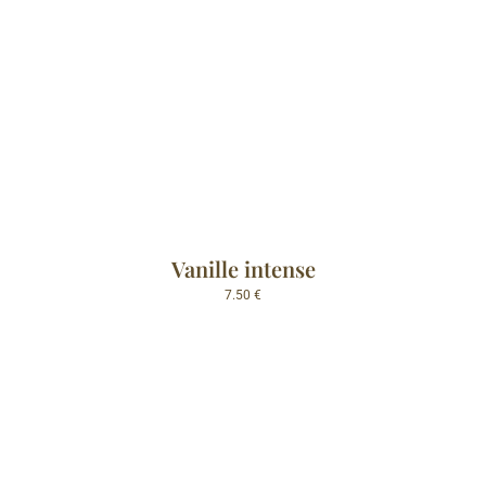
Vanille intense
7.50
€