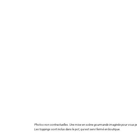
Photos non contractuelles. Une mise en scène gourmande imaginée pour vous pr
Les toppings sont inclus dans le pot, qui est servi fermé en boutique.