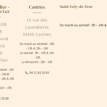
ier -
Castries
Saint-Gely-de-Fesc
u Lez
10 rue des
13B
Du mardi au samedi : 9h – 14h &
Lavandières
8
34160 Castries
mond
Du mardi au vendredi : 10h
and
– 13h & 15h – 19h
00
Le samedi : 9h – 13h & 15h
– 19h
lier
Le dimanche : 10h – 13h
dredi : 12h
04 11 93 29 93
– 22h30
– 16h & 19h
11h – 15h
6 32 89