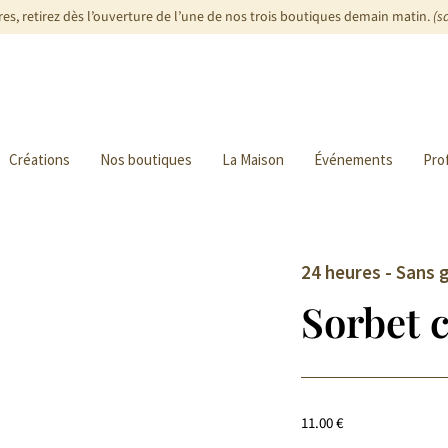
s, retirez dès l’ouverture de l’une de nos trois boutiques demain matin.
(s
Créations
Nos boutiques
La Maison
Événements
Pro
24 heures - Sans 
Sorbet c
11.00
€