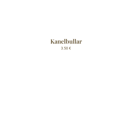
Kanelbullar
3.50
€