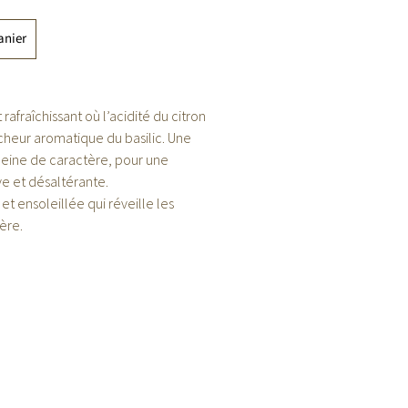
anier
afraîchissant où l’acidité du citron
îcheur aromatique du basilic. Une
leine de caractère, pour une
ve et désaltérante.
et ensoleillée qui réveille les
ère.