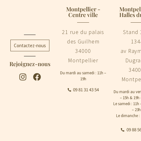
Montpellier -
Montpell
Centre ville
Halles d
21 rue du palais
Stand 
des Guilhem
134
Contactez-nous
34000
av Ray
Montpellier
Dugr
Rejoignez-nous
340
Du mardi au samedi : 11h –
Montpel
19h
09 81 31 43 54
Du mardi au ven
– 15h & 19h 
Le samedi : 11h 
– 23h
Le dimanche : 
09 88 5