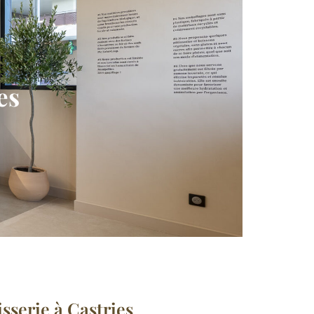
es
sserie à Castries