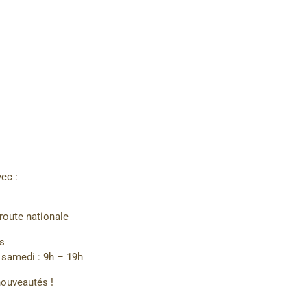
ec :
 route nationale
es
e samedi : 9h – 19h
nouveautés !