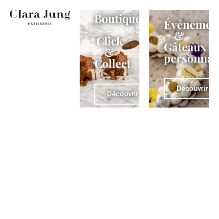
Boutiques
Événemen
-
&
Click
Gâteaux
&
personnal
Collect
Découvrir
Découvrir